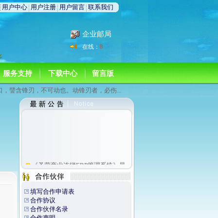
用户中心
用户注册
用户留言
联系我们
企业邮局
在线：
8
服务支持
下载中心
留言版
口，譬含锋刃，不可动也。动锋刃者，必伤...
《圣蒙商业连锁ERP管理系统》最
新版本为V2.0.200112
《圣蒙商业管理软件》最新版本为
V2.0.200115
填写合作申请表
合作协议
合作伙伴名录
合作声明