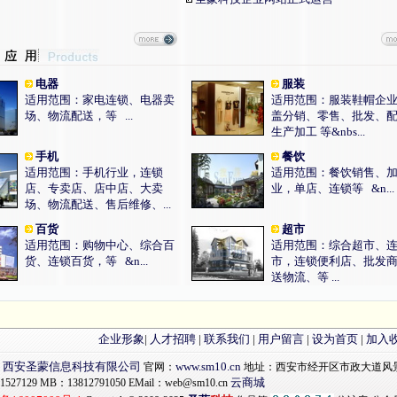
电器
服装
适用范围：家电连锁、电器卖
适用范围：服装鞋帽企
场、物流配送，等 ...
盖分销、零售、批发、
生产加工 等&nbs...
手机
餐饮
适用范围：手机行业，连锁
适用范围：餐饮销售、
店、专卖店、店中店、大卖
业，单店、连锁等 &n...
场、物流配送、售后维修、...
百货
超市
适用范围：购物中心、综合百
适用范围：综合超市、
货、连锁百货，等 &n...
市，连锁便利店、批发
送物流、等 ...
企业形象
|
人才招聘
|
联系我们
|
用户留言
|
设为首页
|
加入
西安圣蒙信息科技有限公司
www.sm10.cn
：
官网：
地址：西安市经开区市政大道风景御
云商城
1527129 MB：13812791050 EMail：web@sm10.cn